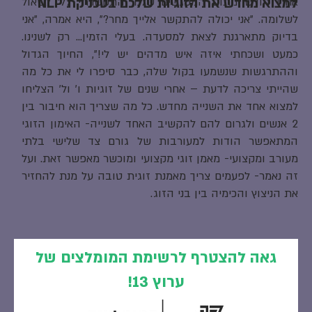
למצוא מחדש את הזוגיות שלכם בטכניקת NLP
אחרי חודש מתום המפגשים שלנו, התקשרתי לל' לשאול
לשלומה. "אני יכולה להתקשר אלייך מחר?", היא אמרה, "אני
בדיוק מתארגנת לצאת למסעדה. בעלי הזמין… רק לשנינו.
כמעט ושכחתי איזה איש מדהים יש לי!", החיוך הגדול
וההתרגשות שנשמעו בקול שלה, כבר סיפרו לי את כל מה
שהייתי צריכה לדעת – אחרי שנים של זוגיות ו' ול' הצליחו
למצוא אחד את השנייה מחדש. כל מה שצריך הוא חיבור בין
2 אנשים ולגרום להם להקשיב האחד לשנייה- האימון הזוגי
המתאפשר הודות למעורבות של גורם צד שלישי בלתי
מעורב ומקצועי- מאמן זוגי מקצועי ומוכשר מאפשר זאת. ועל
זה נאמר- לפעמים צריך מאמנת זוגית טובה על מנת להחזיר
את הניצוץ והכימיה בין בני הזוג.
גאה להצטרף לרשימת המומלצים של
ערוץ 13!