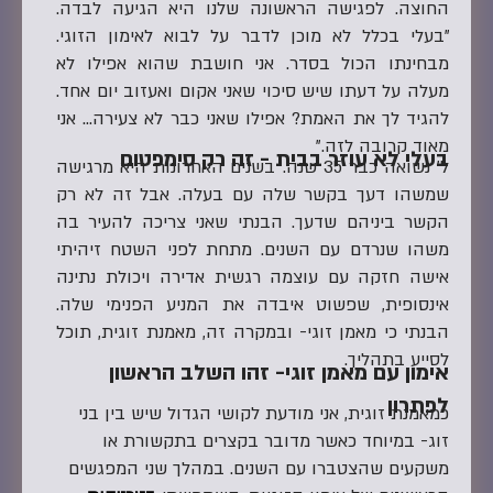
החוצה. לפגישה הראשונה שלנו היא הגיעה לבדה.
"בעלי בכלל לא מוכן לדבר על לבוא לאימון הזוגי.
מבחינתו הכול בסדר. אני חושבת שהוא אפילו לא
מעלה על דעתו שיש סיכוי שאני אקום ואעזוב יום אחד.
להגיד לך את האמת? אפילו שאני כבר לא צעירה… אני
מאוד קרובה לזה."
בעלי לא עוזר בבית - זה רק סימפטום
ל' נשואה כבר 35 שנה. בשנים האחרונות היא מרגישה
שמשהו דעך בקשר שלה עם בעלה. אבל זה לא רק
הקשר ביניהם שדעך. הבנתי שאני צריכה להעיר בה
משהו שנרדם עם השנים. מתחת לפני השטח זיהיתי
אישה חזקה עם עוצמה רגשית אדירה ויכולת נתינה
אינסופית, שפשוט איבדה את המניע הפנימי שלה.
הבנתי כי מאמן זוגי- ובמקרה זה, מאמנת זוגית, תוכל
לסייע בתהליך.
אימון עם מאמן זוגי- זהו השלב הראשון
לפתרון
כמאמנת זוגית, אני מודעת לקושי הגדול שיש בין בני
זוג- במיוחד כאשר מדובר בקצרים בתקשורת או
משקעים שהצטברו עם השנים. במהלך שני המפגשים