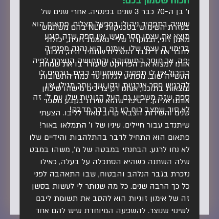
הכוח שטמון בכם!
ו' בן ה-70 כבר 3 שנים בפנסיה. אחרי שנים של
עשייה בתפקיד ניהולי במפעל מצליח, פתאום הוא
בעזרת השימוש בטכניקות NLP בהם משתמש
מוצא את עצמו חסר מעש. אין ספק שזה פוגע
מאמן זוגי, ובמקרה שלי- מאמנת זוגית, יכולתי
בדימוי ה עצמי שלו. אומנם, הוא נהנה מפנסיה
לחבר את ו' לגבר המצליח שתמיד היה, ולכוון
יפה, אך חוסר התעסוקה והתחושה הנוצרת לפיה
אותו למצוא את הפרויקט שיעורר בו את שמחת
כביכול אין לו תפקיד משמעותי בבית, גורמים לו
העשייה שוב. מפתיע לגלות עד כמה התשובות
להרגיש חסר אנרגיות וזקן עוד יותר מגילו. אין
נמצאות בתוכנו, אנחנו רק צריכים מישהו שיכוון
ספק שזה משפיע גם העל הזוגיות שלו עם ל'. זה
אותנו אליהן. ו' סיפר שהוא שירת בקבע מספר
לא סוד שמצב רוח רע זה דבר מדבק!
שנים והשירות הצבאי קרוב מאוד לליבו. הצעתי
שיתנדב עבור חיילים. עיניו של ו' התמלאו באור!
פתאום הוא התחיל לדבר בהתלהבות והידיים שלו
לא נחו לרגע. הבחנתי במבטה של מ', משהו במבט
שלה השתנה כשהיא הסתכלה על בעלה, כאילו
נזכרת בגבר הנלהב והבטוח, שבו התאהבה לפני
כל כך הרבה שנים. כל מה שנותר לי לעשות בסשן
זה של אימון זוגיות הוא להסב את תשומת ליבם
לשינוי שנוצר. להשפעה המיוחדת שיש להם אחד