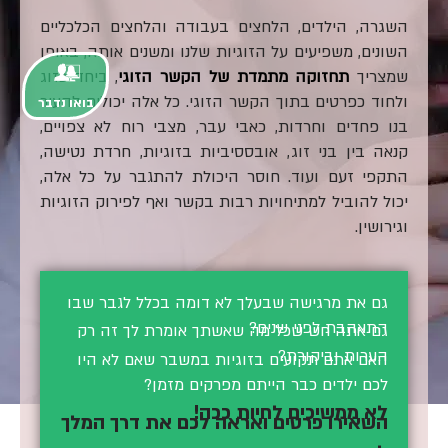
השגרה, הילדים, הלחצים בעבודה והלחצים הכלכליים
השונים, משפיעים על הזוגיות שלנו ומשנים אותה, באופן
שמצריך
תחזוקה מתמדת של הקשר הזוגי
, ביחד כזוג
ולחוד כפרטים בתוך הקשר הזוגי. כל אלה יכולים להעיר
בואו נדבר
בנו פחדים וחרדות, כאבי עבר, מצבי רוח לא צפויים,
קנאה בין בני זוג, אובססיביות בזוגיות, חרדת נטישה,
התקפי זעם ועוד. חוסר היכולת להתגבר על כל אלה,
יכול להוביל למתיחויות רבות בקשר ואף לפירוק הזוגיות
וגירושין.
גם את מרגישה שבעלך לא דומה בכלל לגבר שבו
התאהבת לפני שנים?
גם אתה חש שכל מה שאשתך אומרת לך זה רק
הערות וביקורת?
האם אתם תקועים בזוגיות במשבר שאם לא היו
לכם ילדים כבר הייתם מפרקים מזמן?
לא ממשיכים לחיות ככה!
השאירו פרטים ואראה לכם את דרך המלך