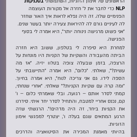
הראשונים של אימון הזוגיות, השתמשתי
בטכניקות
NLP
כדי לחבר את ל' חזרה אל מקורות העוצמה
הפנימיים שלה. זה היה נפלא לראות איך האור שחזר
לה לעיניים גורם לה להיראות צעירה יותר בעשר שנים.
"אני פשוט מרגישה נינוחה יותר", היא אמרה לי בסוף
הפגישה.
למחרת היא סיפרה לי בטלפון, ששוב היא חזרה
הביתה מהעבודה והשקיות של הקניות היו מונחות על
הרצפה, בזמן שבעלה צופה בטלוו יזיה. "אז מה
עשית?", שאלתי. "כלום", היא אמרה "התיישבתי על
הספה לידו. גם אני צריכה לנוח", היא אמרה בחיוך.
"ומה קרה עם שקיות הקניות?" שאלתי. "אחרי שנחתי,
קמתי לסדר אותם – רגועה. ובלי שאמרתי כלום – ו'
קם, נכנס אחריי למטבח, והתחיל לסדר יחד איתי. סידרנו
את הקניות ביחד, זה היה מדהים!". הרגשתי שזה
הרגע המתאים שגם בעלה ו', יצטרף למפגשי אימון
הזוגיות.
בהיותי מאמנת המכירה את הסיטואציה והדרכים