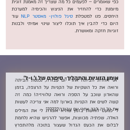
כפי שאומרים – לפעמים כל מה שצריך זה מאמנת זוגית
מיומנת כדי להחזיר את הניצוץ והכימיה למערכת
היחסים. פנו למטפלת
סיגל פולוין- מאסטר NLP
עוד
היום כדי להבין איך תוכלו ליצור שינוי אמיתי ולבנות
זוגיות חזקה ומאושרת.
אימון הזוגיות והתהליך- סיפורם של ו' ו-ל'
"אני חוזרת הביתה אחרי יום עבודה, נכנסת הביתה
ורואה את כל השקיות של הקניות על הרצפה, בזמן
שהאדון שוכב על הספה ורואה טלוויזיה! כמה זה
קשה לשים את הקניות בארון! למה אני צריכה לעשות
את כל זה לבד אחרי יום עבודה?????"
ל' כמעט לוחשת בזמן שהיא אומרת לי את המילים
האלה. שפתיה מכווצות, אפשר להרגיש שהיא נלחמת
לבלום את הכעס הגדול שעצור בתוכה מלהתפרץ