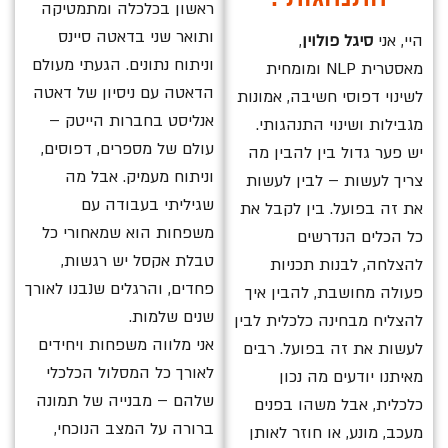
ראשון בכלכלה ומתמטיקה
ותואר שני בדאטה סיינס
היי, אני
סיגל פולוין
,
וניתוח נתונים. הגעתי מעולם
מאסטרית NLP ומומחית
הדאטה עם ניסיון של דאטה
לשינוי דפוסי חשיבה, אמונות
אנליסט בחברות הייטק –
מגבילות ושינוי התנהגותי.
עולם של מספרים, דפוסים,
יש פער גדול בין להבין מה
וניתוח מעמיק. אבל מה
צריך לעשות – לבין לעשות
שגיליתי בעבודה עם
את זה בפועל. בין לקבל את
משפחות הוא שמאחורי כל
כל הכלים הנדרשים
טבלת אקסל יש רגשות,
להצלחה, לבנות תכניות
פחדים, והרגלים שנבנו לאורך
פעולה מחושבת, להבין איך
שנים שלמות.
להצליח מבחינה כלכלית לבין
אני מלווה משפחות ויחידים
לעשות את זה בפועל. רבים
לאורך כל המסלול הכלכלי
מאיתנו יודעים מה נכון
שלהם – מבנייה של תמונה
כלכלית, אבל משהו בפנים
ברורה על המצב הנוכחי,
מעכב, מונע, או חוזר לאותן