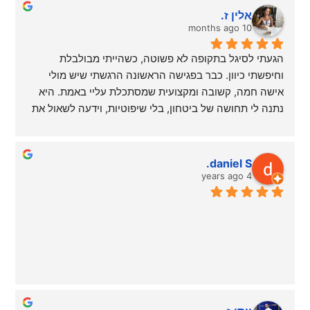
תודה אלופה על שינוי מדהים שהתחולל בי.
אלין ז.
ממליצה בחום
10 months ago
לאה לוי פתח תקווה
הגעתי לסיגל בתקופה לא פשוטה, כשהייתי מבולבלת 
וחיפשתי כיוון. כבר בפגישה הראשונה הרגשתי שיש מולי 
אישה חמה, קשובה ומקצועית שמסתכלת עליי באמת. היא 
נתנה לי תחושה של ביטחון, בלי שיפוטיות, וידעה לשאול את 
השאלות הנכונות שגרמו לי לחשוב ולהרגיש אחרת.
בזכות התהליך איתה הבנתי מי אני, מה חשוב לי ואיך לצעוד 
daniel S.
קדימה בביטחון. אני יוצאת מכל פגישה איתה עם תקווה, 
4 years ago
בהירות וכוחות חדשים.
לא האמנתי שבחמישה מפגשים אפשר לעשות כזה שינוי 
מטורף ממליצה מכל הלב לכל מי שמרגיש תקוע או מבולבל
אני בן אדם חדש בזכותה