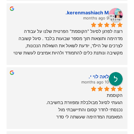
kerenmashiach M.
9 months ago
רוצה לפרגן לסיגל "הקוסמת" הפרטית שלנו על עבודה 
מדהימה ותוצאות תוך מספר שבועות בלבד . סיגל קשובה 
לצרכים של הילד, יודעת לשאול את השאלות הנכונות, 
מקשיבה ונותנת כלים להתמודד ולהיות אמיצים לעשות שינוי 
. היא זמינה טלפונית לילד גם אחרי הטיפול ונותנת ביטחון 
לפנות אליה בכל קושי ומלווה לאורך כל התקופה . אנחנו כבר 
שנתיים איתה , בקשיים שונים ומגוונים 
  אני ממליצה 
לאה לוי י.
בחום, סיגל אין עלייך 
10 months ago
הקוסמת
הגעתי לסיגל מבולבלת ומפוזרת בחשיבה.
נכנסתי לחדר קסום והתיישבתי מול
המאמנת המדהימה שעשתה לי סדר
בתת מודע ומשם הובילה אותי
למקום הכי הכי שלי היום .