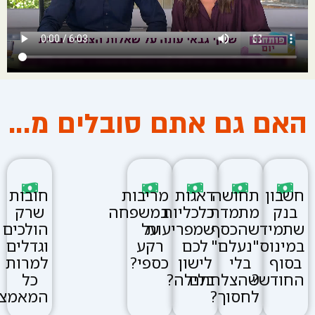
האם גם אתם סובלים מ...
חשבון
תחושה
דאגות
מריבות
חובות
בנק
מתמדת
כלכליות
במשפחה
שרק
שתמיד
שהכסף
שמפריעות
על
הולכים
במינוס
"נעלם"
לכם
רקע
וגדלים
בסוף
בלי
לישון
כספי?
למרות
החודש?
שהצלחתם
בלילה?
כל
לחסוך?
המאמצי