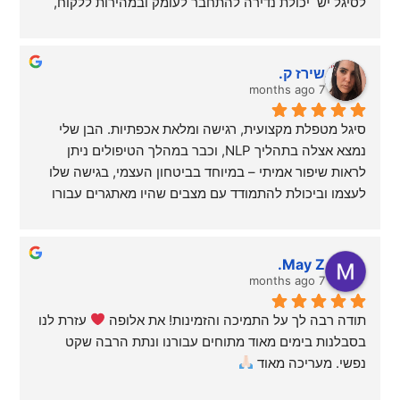
לסיגל יש  יכולת נדירה להתחבר לעומק ובמהירות ללקוח, 
לזהות בדיוק מדהים את דפוס החשיבה שמעכב ולשנות אותו 
מהשורש. ואז מתחולל גם הקסם הגדול באמת- שינוי 
התנהגותי מרגש!
שירז ק.
המפגשים איתה זורמים וטבעיים, בלי תחושה של “טיפול”, 
7 months ago
אבל עם תוצאות שמפתיעות בעוצמה שלהן.
סיגל מטפלת מקצועית, רגישה ומלאת אכפתיות. הבן שלי 
סיגל חדה, כנה, ישירה,  לא חופרת, לא מתנחמדת ולא 
נמצא אצלה בתהליך NLP, וכבר במהלך הטיפולים ניתן 
מוותרת לך ועליך – ובו זמנית משרה ביטחון ואנרגיה חיובית 
לראות שיפור אמיתי – במיוחד בביטחון העצמי, בגישה שלו 
אמיתית.
לעצמו וביכולת להתמודד עם מצבים שהיו מאתגרים עבורו 
מי שזוכה להיות לקוח שלה מרגיש שיש לו שותפה אמיתית 
בעבר. סיגל יוצרת תחושת ביטחון, מקשיבה באמת ויודעת 
לדרך, בלי  לייצר תלות ובלי לאבד את עצמו בתהליך.
לגשת לילדים בגובה העיניים. אנחנו מאוד מרוצים מהתהליך 
ממליצה עליה בלב שלם.
ומהליווי, וממליצים עליה מכל הלב.
מומלצת במיוחד גם למי שהתאכזב מטיפולים קונבנציונליים 
May Z.
מתישים!
7 months ago
תודה רבה לך על התמיכה והזמינות! את אלופה 
 עזרת לנו 
תודה לך סיגל היקרה!
בסבלנות בימים מאוד מתוחים עבורנו ונתת הרבה שקט 
נפשי. מעריכה מאוד 