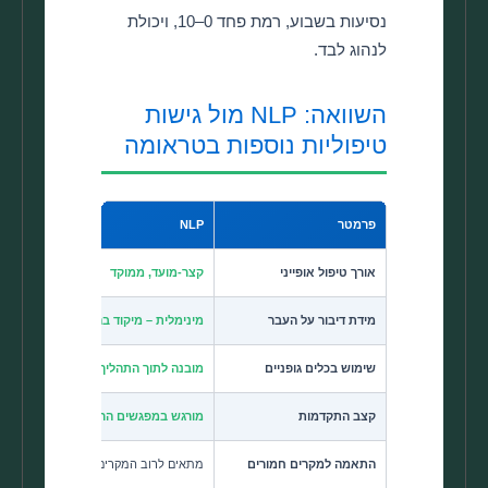
נסיעות בשבוע, רמת פחד 0–10, ויכולת
לנהוג לבד.
השוואה: NLP מול גישות
טיפוליות נוספות בטראומה
פרמטר
NLP
אורך טיפול אופייני
קצר-מועד, ממוקד
מידת דיבור על העבר
מינימלית – מיקוד בהווה
שימוש בכלים גופניים
מובנה לתוך התהליך
קצב התקדמות
מורגש במפגשים הראשונים
התאמה למקרים חמורים
מתאים לרוב המקרים, לעיתים בשילוב