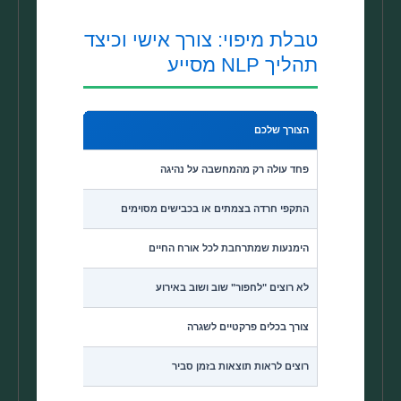
טבלת מיפוי: צורך אישי וכיצד
תהליך NLP מסייע
הצורך שלכם
איך התהליך עוזר ב
פחד עולה רק מהמחשבה על נהיגה
עבודה על הייצוג ה
התקפי חרדה בצמתים או בכבישים מסוימים
מיפוי טריגרים ותרג
הימנעות שמתרחבת לכל אורח החיים
תכנית חשיפה הדרגת
לא רוצים "לחפור" שוב ושוב באירוע
גישה ממוקדת הווה 
צורך בכלים פרקטיים לשגרה
כלי וויסות יומיומיי
רוצים לראות תוצאות בזמן סביר
שיטה קצרת-מועד ע