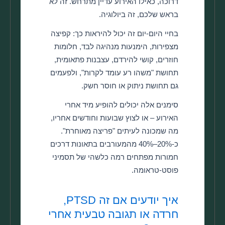
דרוכה, כאילו האירוע עדיין מתרחש. זה לא
בראש שלכם, זה ביולוגיה.
בחיי היום-יום זה יכול להיראות כך: קפיצה
מצפירות, הימנעות מנהיגה לבד, חלומות
חוזרים, קושי להירדם, עצבנות פתאומית,
תחושת "משהו רע עומד לקרות", ולפעמים
גם תחושת ניתוק או חוסר חשק.
סימנים אלה יכולים להופיע מיד אחרי
האירוע – או לצוץ שבועות וחודשים אחריו,
מה שמכונה לעיתים "פריצה מאוחרת".
כ-20%–40% מהמעורבים בתאונות דרכים
חמורות מפתחים רמה כלשהי של תסמיני
פוסט-טראומה.
איך יודעים אם זה PTSD,
חרדה או תגובה טבעית אחרי