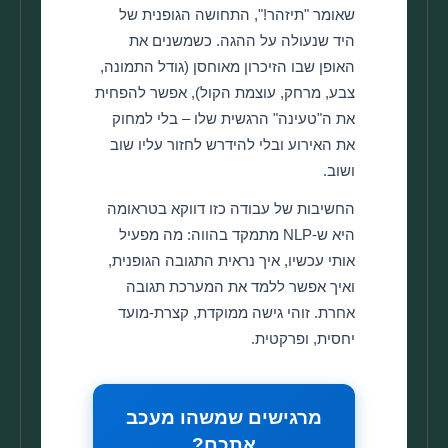
שאומר "תיזהר!", התחושה הגופנית של
היד שנעולה על ההגה. כשמשנים את
האופן שבו הזיכרון מאוחסן (גודל התמונה,
צבע, מרחק, עוצמת הקול), אפשר להפחית
את ה"טעינה" הרגשית שלו – בלי למחוק
את האירוע ובלי להידרש לחזור עליו שוב
ושוב.
החשיבות של עבודה כזו דווקא בטראומה
היא ש-NLP מתמקד בהווה: מה מפעיל
אותי עכשיו, איך נראית התגובה הגופנית,
ואיך אפשר ללמד את המערכת תגובה
אחרת. זוהי גישה ממוקדת, קצרת-מועד
יחסית, ופרקטית.
מרגישים שמשהו מעכב
אתכם?