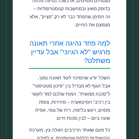
מצמתים מסוימים, או כשכל נסיעה מלווה
בדופק מואץ ובמחשבות קטסטרופליות –
זה הסימן שהפחד כבר לא רק "מציק", אלא
מצמצם את החיים.
למה פחד נהיגה אחרי תאונה
מרגיש "לא הגיוני" אבל עדיין
משתלט?
השכל יודע שהסיכוי לעוד תאונה נמוך,
אבל הגוף לא מבדיל בין "סיכון סטטיסטי"
ל"סכנה ממשית". המוח שלכם למד לקשר
בין רכיבי הסיטואציה – מהירות, צומת
מסוים, רעש בלימה, ריח של גומי, אפילו
שעה ביום – לבין סכנת חיים.
כל פעם שאחד הרכיבים האלה צץ, מערכת
ההישרדות נדלקת אוטומטית. זו למידה