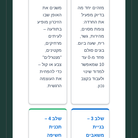
מזהים יחד מה
משנים את
בדיוק מפעיל
האופן שבו
את החרדה:
הזיכרון מופיע
צומת מסוים,
בתודעה –
מהירות, גשר,
לעיתים
ריח, שעה ביום.
מרחיקים,
בונים סולם
מקטינים,
פחד מ-0 עד
"מנטרלים"
10 שמאפשר
צבע או קול –
למדוד שינוי
כדי להפחית
ולעבוד בקצב
את העוצמה
נכון.
הרגשית.
שלב 3 –
שלב 4 –
בניית
תכנית
משאבים
חשיפה