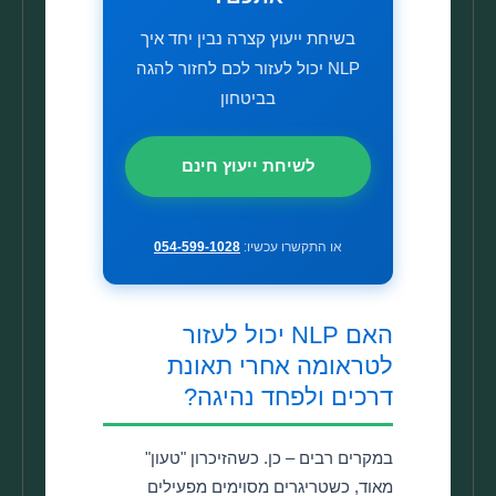
בשיחת ייעוץ קצרה נבין יחד איך
NLP יכול לעזור לכם לחזור להגה
בביטחון
לשיחת ייעוץ חינם
או התקשרו עכשיו:
054-599-1028
האם NLP יכול לעזור
לטראומה אחרי תאונת
דרכים ולפחד נהיגה?
במקרים רבים – כן. כשהזיכרון "טעון"
מאוד, כשטריגרים מסוימים מפעילים